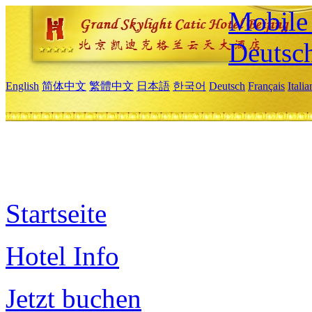
Mobile 
Deutsc
English
简体中文
繁體中文
日本語
한국어
Deutsch
Français
Itali
Startseite
Hotel Info
Jetzt buchen