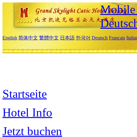
Mobile 
Deutsc
English
简体中文
繁體中文
日本語
한국어
Deutsch
Français
Itali
Startseite
Hotel Info
Jetzt buchen