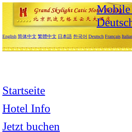
Mobile 
Deutsc
English
简体中文
繁體中文
日本語
한국어
Deutsch
Français
Itali
Startseite
Hotel Info
Jetzt buchen