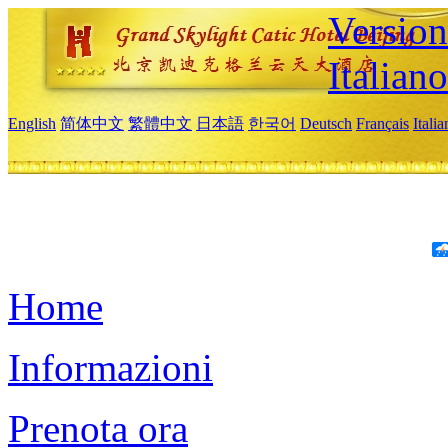
Version
Italiano
English
简体中文
繁體中文
日本語
한국어
Deutsch
Français
Itali
Home
Informazioni
Prenota ora