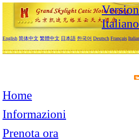
Version
Italiano
English
简体中文
繁體中文
日本語
한국어
Deutsch
Français
Itali
Home
Informazioni
Prenota ora