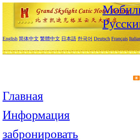
Мобиль
Русски
English
简体中文
繁體中文
日本語
한국어
Deutsch
Français
Itali
Главная
Информация
забронировать