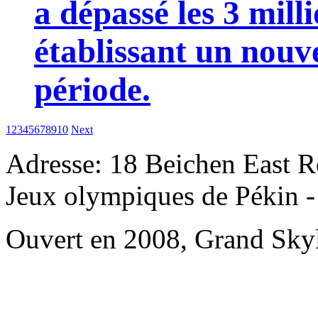
a dépassé les 3 mill
établissant un nou
période.
1
2
3
4
5
6
7
8
9
10
Next
Adresse: 18 Beichen East Ro
Jeux olympiques de Pékin - 
Ouvert en 2008, Grand Skyl