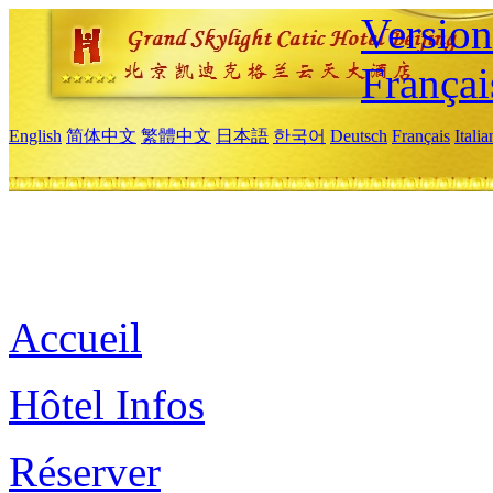
Versio
Françai
English
简体中文
繁體中文
日本語
한국어
Deutsch
Français
Itali
Accueil
Hôtel Infos
Réserver