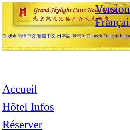
Versio
Françai
English
简体中文
繁體中文
日本語
한국어
Deutsch
Français
Itali
Accueil
Hôtel Infos
Réserver