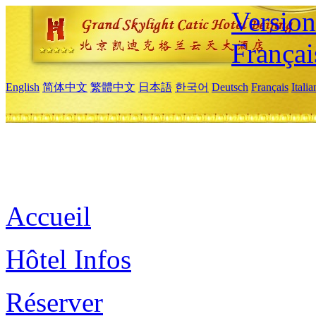
Versio
Françai
English
简体中文
繁體中文
日本語
한국어
Deutsch
Français
Itali
Accueil
Hôtel Infos
Réserver