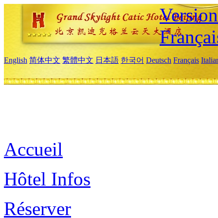
Versio
Françai
English
简体中文
繁體中文
日本語
한국어
Deutsch
Français
Itali
Accueil
Hôtel Infos
Réserver