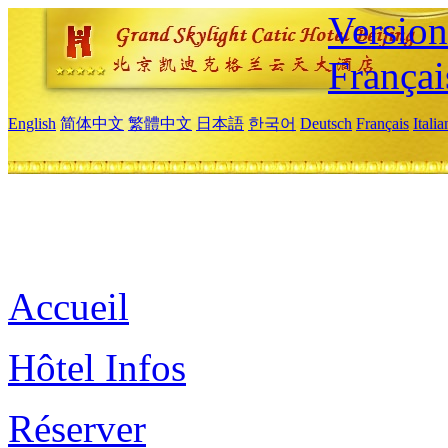
Versio
Françai
English
简体中文
繁體中文
日本語
한국어
Deutsch
Français
Itali
Accueil
Hôtel Infos
Réserver