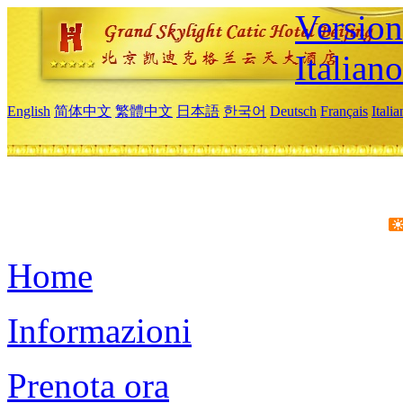
Version
Italiano
English
简体中文
繁體中文
日本語
한국어
Deutsch
Français
Itali
Home
Informazioni
Prenota ora