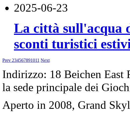
2025-06-23
La città sull'acqua 
sconti turistici estiv
Prev
2
3
4
5
6
7
8
9
10
11
Next
Indirizzo: 18 Beichen East R
la sede principale dei Gioch
Aperto in 2008, Grand Skyli